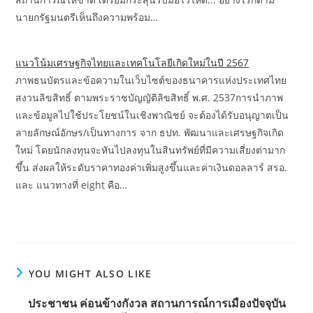
นายกรัฐมนตรีเห็นถึงความพร้อม…
แนวโน้มเศรษฐกิจไทยและเทคโนโลยีเกิดใหม่ในปี 2567
ภาพธนบัตรและข้อความในเว็บไซต์ของธนาคารแห่งประเทศไทย
สงวนลิขสิทธิ์ ตามพระราชบัญญัติลิขสิทธิ์ พ.ศ. 2537การนำภาพ
และข้อมูลไปใช้ประโยชน์ในเชิงพาณิชย์ จะต้องได้รับอนุญาตเป็น
ลายลักษณ์อักษร/เป็นทางการ จาก ธปท. พัฒนาและเศรษฐกิจเกิด
ใหม่ โดยนักลงทุนจะหันไปลงทุนในสินทรัพย์ที่มีความเสี่ยงต่ามาก
ขึ้น ส่งผลให้ระดับราคาทองค่าเพิ่มสูงขึ้นและค่าเงินดอลลาร์ สรอ.
และ แนวทางที่ eight คือ…
YOU MIGHT ALSO LIKE
ประชาชน ค่อนข้างกังวล สถานการณ์การเมืองปัจจุบัน