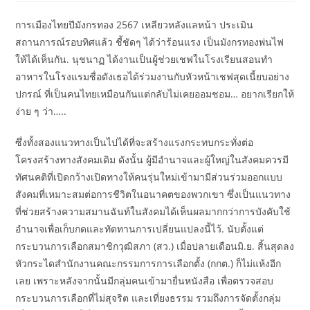
การเมืองไทยปีมังกรทอง 2567 เหลียวหลังแลหน้า ประเมิน
สถานการณ์รอบทิศแล้ว ชี้ชัดๆ ได้ว่าร้อนแรง เป็นมังกรทองพ่นไฟ
ให้ได้เห็นกัน. นุชนาฏ ได้งานเป็นผู้ช่วยเชฟในโรงเรียนสอนทํา
อาหารในโรงแรมชื่อดังเธอได้ร่วมงานกับหัวหน้าเชฟสุดเนี้ยบอย่าง
ปกรณ์ ที่เป็นคนไทยเหมือนกันแต่กลับไม่เคยออมชอม… อยากเรียกให้
ง่าย ๆ ว่า…..
ซึ่งทั้งสองแนวทางเป็นไปได้ที่จะสร้างแรงกระทบกระทั่งต่อ
โครงสร้างทางสังคมเดิม ดังนั้น ผู้มีอำนาจและผู้ใหญ่ในสังคมควรมี
ทัศนคติที่เปิดกว้างเปิดทางให้คนรุ่นใหม่เข้ามามีส่วนร่วมออกแบบ
สังคมที่เหมาะสมต่อการชีวิตในอนาคตของพวกเขา ซึ่งเป็นแนวทาง
ที่ช่วยสร้างความสมานฉันท์ในสังคมได้เห็นผลมากกว่าการบังคับใช้
อำนาจเพื่อเก็บกดและทัดทานการเปลี่ยนแปลงนี้ไว้. นับตั้งแต่
กระบวนการเลือกสมาชิกวุฒิสภา (สว.) เมื่อปลายเดือนมิ.ย. สิ้นสุดลง
หัวกระไดสำนักงานคณะกรรมการการเลือกตั้ง (กกต.) ก็ไม่แห้งอีก
เลย เพราะหลังจากนั้นมีกลุ่มคนเข้ามายื่นหนังสือ เพื่อตรวจสอบ
กระบวนการเลือกที่ไม่สุจริต และเที่ยงธรรม รวมถึงการจัดตั้งกลุ่ม