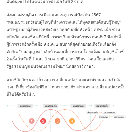
พื้นดินเข้าไปในฉนวนกาซาเมื่อวันที่ 28 ต.ค.
สังคม เศรษฐกิจ การเมือง และเหตุการณ์ปัจจุบัน 2567
“พล.อ.ประยุทธ์เป็นผู้ใหญ่ที่น่าเคารพและได้พูดคุยกันดีแบบผู้ใหญ่”
เศรษฐาบอกผู้สื่อข่าวหลังจับเข่าคุยกับอดีตหัวหน้า คสช. เมื่อ ชวน
หลีกภัย เสนอชื่อ อภิสิทธิ์ เวชชาชีวะ หัวหน้าพรรคคนที่ 7 ชิงเก้าอี้
ผู้นำพรรคอีกครั้งเมื่อ 9 ธ.ค. 2 สัปดาห์สุดท้ายก่อนถึงวันเลือกตั้ง
ทักษิณ “ขออนุญาต” กลับบ้านมาเลี้ยงหลาน โดยแจ้งผ่านบัญชีเอ็กซ์
2 ครั้ง ในวันที่ 1 และ 9 พ.ค. ยุกติ มุกดาวิจิตร. “คนเสื้อแดงกับ
รัฐธรรมนูญฉบับวัฒนธรรมไทย.” นิตยสารวิภาษา.
จากชีวิตวัยรุ่นต้องก้าวสู่การเปลี่ยนแปลง และมาพร้อมความรับผิด
ชอบ ที่เกี่ยวข้องกับชีวิต !! พวกเขาจะก้าวผ่านความเปลี่ยนแปลงครั้ง
นี้ไปได้หรือไม่ ?.