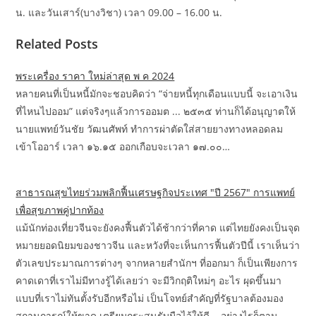
น. และวันเสาร์(บางวิชา) เวลา 09.00 – 16.00 น.
Related Posts
พระเครื่อง ราคา ใหม่ล่าสุด พ ค 2024
หลายคนที่เป็นหนี้มักจะชอบคิดว่า “จ่ายหนี้ทุกเดือนแบบนี้ จะเอาเงิน
ที่ไหนไปออม” แต่จริงๆแล้วการออมต ... ๒๕๓๕ ท่านก็ได้อนุญาตให้
นายแพทย์วันชัย วัฒนศัพท์ ทำการผ่าตัดใส่สายยางทางหลอดลม
เข้าโออาร์ เวลา ๑๖.๑๕ ออกเกือบจะเวลา ๑๗.๐๐…
สาธารณสุขไทยร่วมพลิกฟื้นเศรษฐกิจประเทศ "ปี 2567" การแพทย์
เพื่อสุขภาพคู่ปากท้อง
แม้นักท่องเที่ยวจีนจะยังคงฟื้นตัวได้ช้ากว่าที่คาด แต่ไทยยังคงเป็นจุด
หมายยอดนิยมของชาวจีน และหวังที่จะเห็นการฟื้นตัวปีนี้ เราเห็นว่า
ตัวเลขประมาณการต่างๆ จากหลายสำนักฯ ที่ออกมา ก็เป็นเพียงการ
คาดเดาที่เราไม่มีทางรู้ได้เลยว่า จะมีวิกฤติใหม่ๆ อะไร ผุดขึ้นมา
แบบที่เราไม่ทันตั้งรับอีกหรือไม่ เป็นโจทย์สำคัญที่รัฐบาลต้องมอง
สถานการณ์ให้ขาด เตรียมกระสุนรับมือไว้ให้ดี... อย่างไรก็ตาม