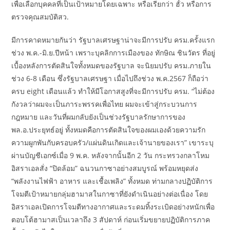
เพื่อเลือกบุคคลที่เป็นเป้าหมายโดยเฉพาะ หรือเรียกว่า ฮั้ว หรือการ
ตรวจคุณสมบัติสว.
มีการคาดหมายกันว่า รัฐบาลเศรษฐาน่าจะมีการปรับ ครม.ครั้งแรก
ช่วง พ.ค.-มิ.ย.ปีหน้า เพราะบุคลิกการเมืองของ ทักษิณ ชินวัตร ที่อยู่
เบื้องหลังการตัดสินใจทั้งหมดของรัฐบาล จะนิยมปรับ ครม.ภายใน
ช่วง 6-8 เดือน ซึ่งรัฐบาลเศรษฐา เมื่อไปถึงช่วง พ.ค.2567 ก็ถือว่า
ครบ eight เดือนแล้ว ทำให้มีโอกาสสูงที่จะมีการปรับ ครม. “ไม่ต้อง
กังวลว่าผมจะเป็นภาระพรรคเพื่อไทย ผมจะเข้าสู่กระบวนการ
กฎหมาย และวันที่ผมกลับยังเป็นช่วงรัฐบาลรักษาการของ
พล.อ.ประยุทธ์อยู่ ทั้งหมดคือการตัดสินใจของผมเองด้วยความรัก
ความผูกพันกับครอบครัว/แผ่นดินเกิดและเจ้านายของเรา” เขาระบุ
ผ่านบัญชีเอกซ์เมื่อ 9 พ.ค. หลังจากนั้นอีก 2 วัน กระทรวงกลาโหม
อิสราเอลสั่ง “ปิดล้อม” ฉนวนกาซาอย่างสมบูรณ์ พร้อมหยุดส่ง
“พลังงานไฟฟ้า อาหาร และเชื้อเพลิง” ทั้งหมด ท่ามกลางปฏิบัติการ
โจมตีเป้าหมายกลุ่มฮามาสในกาซาที่ยังดำเนินอย่างต่อเนื่อง โดย
อิสราเอลเปิดการโจมตีทางอากาศและระดมทิ้งระเบิดอย่างหนักเพื่อ
ตอบโต้ฮามาสเป็นเวลาถึง 3 สัปดาห์ ก่อนเริ่มขยายปฏิบัติการภาค