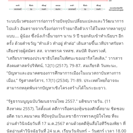
ระบบนิเวศของการก่อการร้ายปัจจุบันเปลี่ยนแปลงและวิวัฒนาการ
ไปแล้ว อันตรายจากเรื่องก่อการร้ายมาถึงตัวเราได้ในหลากหลายรูป
แบบ…. ผู้น้อง ซึ่งนั่งเก้าอี้นายกฯ นาน 9 ปี ขอกลับเข้าทำเนียบฯ อีก
ครั้ง ด้วยคำขวัญ “ทำแล้ว ทำอยู่ ทำต่อ” เดินสายขึ้นเวทีปราศรัยหา
เสียงช่วยผู้สมัคร สส. จากพรรค รทสช. สมบัติ จันทรวงศ์,
“เสถียรภาพของประชาธิปไตยในทัศนะของอาริสโตเติล,” วารสาร
สังคมศาสตร์ปริทัศน์, 12(1) (2517), 79-87. สมเกียรติ วันทะนะ,
“ปัญหาและอนาคตของการศึกษาการเมืองในแนวสถาบันทางการ
เมือง,” รัฐศาสตร์สาร, 17(1) (2534), 71-89. ประเทศไทยก็อาจจะ
สามารถหลุดพ้นจากปัญหาเชิงโครงสร้างได้ในระยะยาว.
“รัฐธรรมนูญฉบับวัฒนธรรมไทย 2557.” มติชนรายวัน. (11
สิงหาคม 2557). ไล่ตั้งแต่ คดีการถือครองหุ้นของศักดิ์สยาม ชิดชอบ
อดีต รมว.คมนาคม ที่ปัจจุบันเป็นเลขาธิการพรรคภูมิใจไทย ที่จะ
อ่านคำวินิจฉัยวันที่ 17 ม.ค.2567 ตามด้วยคดีหุ้นสื่อไอทีวีของพิธา ที่
นัดอ่านคำวินิจฉัยวันที่ 24 ม.ค. เรียนวันจันทร์ – วันศุกร์ เวลา 18.00