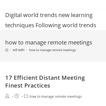
Skip
to
Digital world trends new learning
content
techniques Following world trends
how to manage remote meetings
>
หน้าหลัก
>
how to manage remote meetings
17 Efficient Distant Meeting
Finest Practices
Post
Post
Post
how to manage remote meetings
author:
published:
category: