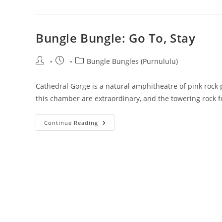
Visit,
Stay
Bungle Bungle: Go To, Stay
Post
Post
Post
Bungle Bungles (Purnululu)
author:
published:
category:
Cathedral Gorge is a natural amphitheatre of pink rock 
this chamber are extraordinary, and the towering rock f
Bungle
Continue Reading
Bungle:
Go
To,
Stay