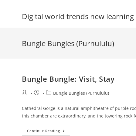
Skip
to
Digital world trends new learning
content
Bungle Bungles (Purnululu)
Bungle Bungle: Visit, Stay
Post
Post
Post
Bungle Bungles (Purnululu)
author:
published:
category:
Cathedral Gorge is a natural amphitheatre of purple ro
this chamber are extraordinary, and the towering rock f
Bungle
Continue Reading
Bungle: