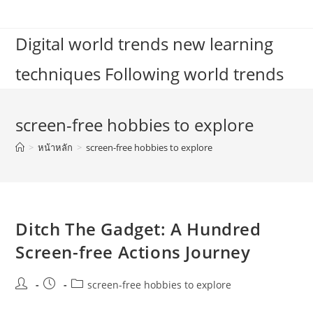
Skip
to
Digital world trends new learning
content
techniques Following world trends
screen-free hobbies to explore
>
หน้าหลัก
>
screen-free hobbies to explore
Ditch The Gadget: A Hundred
Screen-free Actions Journey
Post
Post
Post
screen-free hobbies to explore
author:
published:
category: