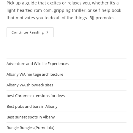
Pick up a guide that excites or relaxes you, whether it’s a
light-hearted rom-com, gripping thriller, or self-help book
that motivates you to do all of the things. BJJ promotes…
Ditch
Continue Reading
The
Gadget:
A
Hundred
Screen-
Free
Actions
Adventure and Wildlife Experiences
Journey
Albany WA heritage architecture
Albany WA shipwreck sites
best Chrome extensions for devs
Best pubs and bars in Albany
Best sunset spots in Albany
Bungle Bungles (Purnululu)