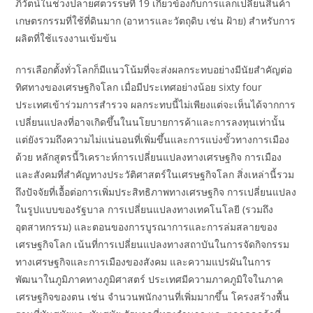
ภิวัตน์ในช่วงปลายศตวรรษที่ 19 เกี่ยวข้องกับการแลกเปลี่ยนสินค้า
เกษตรกรรมที่ใช้ที่ดินมาก (อาหารและวัตถุดิบ เช่น ฝ้าย) สำหรับการ
ผลิตที่ใช้แรงงานเข้มข้น
การเลือกตั้งทั่วโลกก็มีแนวโน้มที่จะส่งผลกระทบอย่างมีนัยสำคัญต่อ
ทิศทางของเศรษฐกิจโลก เมื่อมีประเทศอย่างน้อย sixty four
ประเทศเข้าร่วมการสำรวจ ผลกระทบนี้ไม่เพียงแต่จะเห็นได้จากการ
เปลี่ยนแปลงที่อาจเกิดขึ้นในนโยบายการค้าและการลงทุนเท่านั้น
แต่ยังรวมถึงความไม่แน่นอนที่เพิ่มขึ้นและการแบ่งขั้วทางการเมือง
ด้วย หลักสูตรนี้วิเคราะห์การเปลี่ยนแปลงทางเศรษฐกิจ การเมือง
และสังคมที่สำคัญทางประวัติศาสตร์ในเศรษฐกิจโลก สิ่งเหล่านี้รวม
ถึงปัจจัยที่เอื้อต่อการเพิ่มประสิทธิภาพทางเศรษฐกิจ การเปลี่ยนแปลง
ในรูปแบบของรัฐบาล การเปลี่ยนแปลงทางเทคโนโลยี (รวมถึง
อุตสาหกรรม) และตอนของการบูรณาการและการล่มสลายของ
เศรษฐกิจโลก เน้นที่การเปลี่ยนแปลงทางสถาบันในการจัดกิจกรรม
ทางเศรษฐกิจและการเมืองของสังคม และความแปรผันในการ
พัฒนาในภูมิภาคทางภูมิศาสตร์ ประเทศมีความภาคภูมิใจในภาค
เศรษฐกิจของตน เช่น จำนวนพนักงานที่เพิ่มมากขึ้น โครงสร้างพื้น