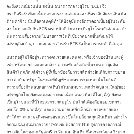
จะยังคงเหนียวแน่น ดังนั้น ธนาคารกลางยุโรป (ECB) จึง
กระตือรือร้นที่จะเห็นตลาดแรงงานอ่อนแอลงเพื่อระงับอัตราเงินเฟ้อ
ด้านค่าจ้าง นั่นคือสาเหตุที่ทำให้ปัจจุบันคงอัตราดอกเบี้ยอยู่ในระดับ
สูง ในทางกลับกัน ECB ตระหนักดีว่าเศรษฐกิจยูโรโซนยังอ่อนแอ ดัง
นั้นความเสี่ยงจากนโยบายการเงินที่เข้มงวดมากขึ้นส่งผลให้
เศรษฐกิจเข้าสู่ภาวะถดถอย สำหรับ ECB นี่เป็นการกระทำที่สมดุล
แนวต่อสู้ไม่ได้อยู่ระหว่างคนรวยและคนจน หรือเจ้าของบ้านและผู้
เช่า หรือนายจ้างและลูกจ้าง ความขัดแย้งเกิดขึ้นระหว่างผู้ผลิต
สินค้าโภคภัณฑ์ต่างๆ ผู้ที่เกี่ยวข้องกับการผลิตต่างยินดีกับการขยาย
การค้ากับสหรัฐฯ ในขณะที่ธัญพืชเกษตรกรรมเหล่านั้นไม่ยินดี
ความเสี่ยงด้านลบต่อการเติบโตในกลุ่มประเทศสำคัญส่วนใหญ่ของ
เศรษฐกิจโลกยังคงลดลงอย่างต่อเนื่อง แหล่งที่มาที่ใหญ่ที่สุดยังคง
เป็นยุโรปและที่นี่โดยเฉพาะกลุ่มยูโร มันใกล้เคียงกับขอบเขตการ
เติบโต 0% มากที่สุด และความพ่ายแพ้อีกเล็กน้อยอาจขยายและ
ทำให้ภาวะเศรษฐกิจถดถอยรุนแรงขึ้นในบล็อกสกุลเงินเดียว อย่างไร
ก็ตาม นั่นเป็นมากกว่าการชดเชยด้วยการปรับปรุงการคาดการณ์
การเติบโตของสหรัฐอเมริกา จีน และอินเดีย ซึ่งน่าจะส่งผลเชิงบวก