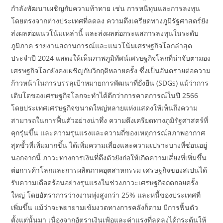
กำลังพัฒนาเผชิญกับความท้าทาย เช่น การหนีทุนและการลงทุน
โดยตรงจากต่างประเทศที่ลดลง ความตึงเครียดทางภูมิรัฐศาสตร์ยัง
ส่งผลต่อแนวโน้มเหล่านี้ และส่งผลต่อกระแสการลงทุนในระดับ
ภูมิภาค รายงานสถานการณ์และแนวโน้มเศรษฐกิจโลกล่าสุด
ประจำปี 2024 แสดงให้เห็นภาพภูมิทัศน์เศรษฐกิจโลกที่น่าจับตามอง
เศรษฐกิจโลกยังคงเผชิญกับวิกฤติหลายครั้ง ซึ่งเป็นอันตรายต่อความ
ก้าวหน้าในการบรรลุเป้าหมายการพัฒนาที่ยั่งยืน (SDGs) แม้ว่าการ
เติบโตของเศรษฐกิจโลกจะทำได้ดีกว่าการคาดการณ์ในปี 2566
โดยประเทศเศรษฐกิจขนาดใหญ่หลายแห่งแสดงให้เห็นถึงความ
สามารถในการฟื้นตัวอย่างน่าทึ่ง ความตึงเครียดทางภูมิรัฐศาสตร์ที่
คุกรุ่นขึ้น และความรุนแรงและความถี่ของเหตุการณ์สภาพอากาศ
สุดขั้วที่เพิ่มมากขึ้น ได้เพิ่มความเสี่ยงและความเปราะบางที่ซ่อนอยู่
นอกจากนี้ ภาวะทางการเงินที่ตึงตัวยังก่อให้เกิดความเสี่ยงที่เพิ่มขึ้น
ต่อการค้าโลกและการผลิตภาคอุตสาหกรรม เศรษฐกิจของสเปนได้
รับความเดือดร้อนอย่างรุนแรงในช่วงภาวะเศรษฐกิจถดถอยครั้ง
ใหญ่ โดยอัตราการว่างงานพุ่งสูงกว่า 25% และหนี้ของประเทศที่
เพิ่มขึ้น แม้ว่าจะพยายามเข้มงวดทางการคลังก็ตาม มีการฟื้นตัว
ตั้งแต่นั้นมา เนื่องจากอัตราเงินเฟ้อและค่าแรงที่ลดลงได้กระตุ้นให้