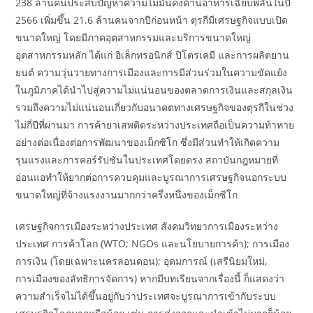
238 ล้านคนประสบปัญหาความไม่มั่นคงด้านอาหารเฉียบพลันในปี
2566 เพิ่มขึ้น 21.6 ล้านคนจากปีก่อนหน้า ตุรกีมีเศรษฐกิจแบบเปิด
ขนาดใหญ่ โดยมีภาคอุตสาหกรรมและบริการขนาดใหญ่
อุตสาหกรรมหลัก ได้แก่ อิเล็กทรอนิกส์ ปิโตรเคมี และการผลิตยาน
ยนต์ ความวุ่นวายทางการเมืองและการมีส่วนร่วมในความขัดแย้ง
ในภูมิภาคได้นำไปสู่ความไม่แน่นอนของตลาดการเงินและสกุลเงิน
รวมถึงความไม่แน่นอนเกี่ยวกับอนาคตทางเศรษฐกิจของตุรกีในช่วง
ไม่กี่ปีที่ผ่านมา การค้ายาเสพติดระหว่างประเทศถือเป็นความท้าทาย
อย่างต่อเนื่องต่อการพัฒนาของเม็กซิโก ซึ่งมีส่วนทำให้เกิดความ
รุนแรงและการคอร์รัปชั่นในประเทศโดยตรง สถาบันกฎหมายที่
อ่อนแอทำให้ยากต่อการควบคุมและบูรณาการเศรษฐกิจนอกระบบ
ขนาดใหญ่ที่จ้างแรงงานมากกว่าครึ่งหนึ่งของเม็กซิโก
เศรษฐกิจการเมืองระหว่างประเทศ สังคมวิทยาการเมืองระหว่าง
ประเทศ การค้าโลก (WTO; NGOs และนโยบายการค้า); การเมือง
การเงิน (โดยเฉพาะนครลอนดอน); อุดมการณ์ (เสรีนิยมใหม่,
การเมืองของลัทธิการจัดการ) หากมีบทเรียนจากเรื่องนี้ ก็แสดงว่า
ความสำเร็จไม่ได้ขึ้นอยู่กับว่าประเทศจะบูรณาการเข้ากับระบบ