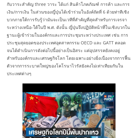
กับวาระสำคัญ three วาระ ได้แก่ สินค้าโภคภัณฑ์ การค้า และการ
เงิน/การเงิน ในส่วนของญี่ปุ่นได้เข้าร่วมในอังค์ถัดที่ 6 ด้วยท่าทีเชิง
บวกภายใต้การรับรู้ว่ามันจะเป็นเวทีที่สำคัญที่สุดสำหรับการเจรจา
ระหว่างเหนือ-ใต้ในปี พ.ศ. ดังนั้น ญี่ปุ่นจึงปฏิบัติหน้าที่ในเชิงบวกใน
ฐานะผู้เข้าร่วมในองค์กรและการประชุมระหว่างประเทศ เช่น การ
ประชุมสุดยอดของประเทศอุตสาหกรรม OECD และ GATT ตลอด
จนได้ดำเนินการดังต่อไปนี้อย่างเป็นอิสระ แต่อุปสรรคยังคงอยู่
สำหรับองค์กรและเศรษฐกิจโลก โดยเฉพาะอย่างยิ่งเนื่องจากการฟื้น
ตัวจากการระบาดใหญ่ของโคโรนาไวรัสยังคงไม่เท่าเทียมกันใน
ประเทศต่างๆ