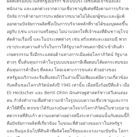
ผลิตเครื่องบินในสหรัฐอเมริกา ซึ่งเป็นประโยชน์ต่อเจ้าของและ
พนักงาน และแตกต่างจากความเชี่ยวชาญพิเศษที่อิงตามการบริจาค
ปัจจัย การค้าตามการประหยัดจากขนาดไม่ได้แยกผู้ชนะและผู้แพ้
ออกตามปัจจัยการผลิตซึ่งเป็นการบริจาคหลักที่รายได้ของบุคคลขึ้น
อยู่กับ (เช่น แรงงานหรือทุน) ไม่น่าแปลกใจที่เจ้าของที่ดินชาวยุโรป
คัดค้านเรื่องนี้ และในประเทศต่างๆ เช่น ฝรั่งเศสและเยอรมนี พวก
เขาประสบความสำเร็จในการให้รัฐบาลกำหนดภาษีนำเข้าสินค้า
เกษตรกรรม จึงมีกระแสต่อต้านทางการเมืองต่อโลกาภิวัตน์ รัฐบาล
ต่างๆ ขึ้นต้นทุนการค้าในรูปแบบของภาษีเพื่อตอบโต้ผลกระทบของ
ต้นทุนการค้าอื่นๆ ที่ลดลง โดยเฉพาะการขนส่ง ตัวอย่างของ
สหรัฐอเมริกาและจีนที่แสดงไว้ในส่วนนี้ไม่เพียงแต่มีความเกี่ยวข้อง
กับคลื่นของโลกาภิวัตน์หลังปี 1945 เท่านั้น เมื่อหนึ่งร้อยปีที่แล้ว เมื่อ
Eli Heckscher และ Bertil Ohlin นักเศรษฐศาสตร์ชาวสวีเดนสอง
คน กำลังทำงานเพื่อทำความเข้าใจรูปแบบความเชี่ยวชาญและการ
ค้าให้ดีขึ้น พวกเขาได้รับแรงบันดาลใจจากโลกาภิวัตน์ในช่วงปลาย
ศตวรรษที่สิบเก้า ความแตกต่างอย่างหนึ่งระหว่างตอนนั้นกับตอนนี้ก็
คือปัจจัยการผลิตที่เกี่ยวข้อง ในขณะที่ตัวอย่างของเราในสหรัฐฯ
และจีนมุ่งเน้นไปที่สินค้าที่ผลิตโดยใช้ทุนและแรงงานเข้มข้น โลกา