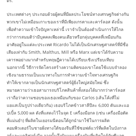
ดร.
ประเทศต่างๆ ประกอบด้วยผู้คนที่มีผลประโยชน์ทางเศรษฐกิจต่างกัน
พวกเขาไม่เหมือนเกาะของเราที่มีเพียงเกรตาและคาร์ลอส ดังนั้น
เพื่อทำความเข้าใจปัญหาเหล่านี้ เราจำเป็นต้องดำเนินการให้ไกล
กว่าการสมมติว่ามีบุคคลเพียงคนเดียวหรือกลุ่มบุคคลที่เหมือนกัน
อาศัยอยู่ในแต่ละประเทศ Ricardo ไม่ได้เป็นนักเศรษฐศาสตร์ที่มีชื่อ
เสียงเท่ากับ Smith, Malthus, Mill หรือ Marx แต่เขาได้รับความ
เคารพอย่างมากสำหรับทฤษฎีความได้เปรียบเชิงเปรียบเทียบ
นอกจากนี้ วิธีการจัดโครงสร้างความคิดของเขาโดยใช้แบบจำลอง
เชิงนามธรรมเป็นแนวทางในการทำความเข้าใจทางเศรษฐกิจ
ทำให้เขากลายเป็นนักเศรษฐศาสตร์ผู้ยิ่งใหญ่สมัยใหม่ ซึ่ง
หมายความว่าเธอสามารถบริโภคสินค้าทั้งสองได้มากกว่าคาร์ลอส
เราถือว่าความชอบของเธอเหมือนกับของ Carlos (เส้นโค้งที่ไม่
แยแสเป็นรูปร่างเดียวกัน) เธอบริโภคข้าวสาลีปีละ 6,000 ตันและแอ
ปเปิ้ล 5,000 ผล ดังที่แสดงไว้ในจุด E เครื่องมือกล (เช่น เครื่องมือตัด
ที่แม่นยำ) ที่ผลิตในเยอรมนีตอนใต้ถูกนำมาใช้ในการผลิต
คอมพิวเตอร์ในชายฝั่งทางใต้ของจีนที่ใช้ซอฟต์แวร์ที่ผลิตในบังกาล
อร์และแคลิฟอร์เนีย จากนั้นจึงบินบนเครื่องบินที่ผลิตใกล้กับซีแอต