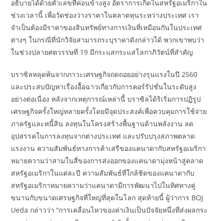
อธิบายได้ด้วยตัวเลขที่ค่อนข้างสูง อัตราการเกิดในสหรัฐอเมริกาใน
ช่วงเวลานี้ เพื่อวัดช่องว่างราคาในตลาดทุนระหว่างประเทศ เรา
จำเป็นต้องมีราคาของสินทรัพย์ทางการเงินที่เหมือนกันในประเทศ
ต่างๆ ในกรณีที่นักวิจัยสามารถระบุราคาดังกล่าวได้ พวกเขาพบว่า
ในช่วงปลายศตวรรษที่ 19 มีกระแสกระแสโลกาภิวัตน์ที่สำคัญ
บราซิลหลุดพ้นจากภาวะเศรษฐกิจถดถอยอย่างรุนแรงในปี 2560
และประสบปัญหาเรื่องอื้อฉาวเกี่ยวกับการคอร์รัปชั่นในระดับสูง
อย่างต่อเนื่อง หลังจากเหตุการณ์เหล่านี้ บราซิลได้ริเริ่มการปฏิรูป
เศรษฐกิจครั้งใหญ่หลายครั้งโดยมีจุดประสงค์เพื่อควบคุมการใช้จ่าย
ภาครัฐและหนี้สิน ลงทุนในโครงสร้างพื้นฐานด้านพลังงาน ลด
อุปสรรคในการลงทุนจากต่างประเทศ และปรับปรุงสภาพตลาด
แรงงาน ความสัมพันธ์ทางการค้าเสรีของแคนาดากับสหรัฐอเมริกา
หมายความว่าสามในสี่ของการส่งออกของแคนาดามุ่งหน้าสู่ตลาด
สหรัฐอเมริกาในแต่ละปี ความสัมพันธ์ที่ใกล้ชิดของแคนาดากับ
สหรัฐอเมริกาหมายความว่าแคนาดามีการพัฒนาไปในทิศทางคู่
ขนานกับขนาดเศรษฐกิจที่ใหญ่ที่สุดในโลก สุดท้ายนี้ ผู้ว่าการ BOJ
Ueda กล่าวว่า “การเคลื่อนไหวของค่าเงินเป็นปัจจัยหนึ่งที่ส่งผลกระ