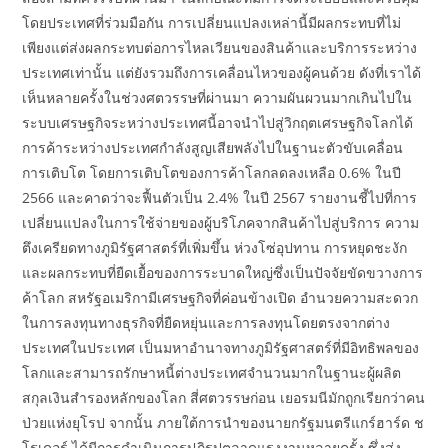
โดยประเทศที่ร่วมมือกัน การเปลี่ยนแปลงเหล่านี้มีผลกระทบที่ไม่
เพียงแต่ส่งผลกระทบต่อการไหลเวียนของสินค้าและบริการระหว่าง
ประเทศเท่านั้น แต่ยังรวมถึงการเคลื่อนไหวของผู้คนด้วย ดังที่เราได้
เห็นหลายครั้งในช่วงศตวรรษที่ผ่านมา ความผันผวนมากเกินไปใน
ระบบเศรษฐกิจระหว่างประเทศนี้อาจนำไปสู่วิกฤตเศรษฐกิจโลกได้
การค้าระหว่างประเทศกำลังสูญเสียพลังไปในฐานะตัวขับเคลื่อน
การเติบโต โดยการเติบโตของการค้าโลกลดลงเหลือ 0.6% ในปี
2566 และคาดว่าจะฟื้นตัวเป็น 2.4% ในปี 2567 รายงานชี้ไปที่การ
เปลี่ยนแปลงในการใช้จ่ายของผู้บริโภคจากสินค้าไปสู่บริการ ความ
ตึงเครียดทางภูมิรัฐศาสตร์ที่เพิ่มขึ้น ห่วงโซ่อุปทาน การหยุดชะงัก
และผลกระทบที่ยืดเยื้อของการระบาดใหญ่ซึ่งเป็นปัจจัยขัดขวางการ
ค้าโลก สหรัฐอเมริกามีเศรษฐกิจที่ค่อนข้างเปิด อำนวยความสะดวก
ในการลงทุนทางธุรกิจที่ยืดหยุ่นและการลงทุนโดยตรงจากต่าง
ประเทศในประเทศ เป็นมหาอำนาจทางภูมิรัฐศาสตร์ที่มีอิทธิพลของ
โลกและสามารถรักษาหนี้ต่างประเทศจำนวนมากในฐานะผู้ผลิต
สกุลเงินสำรองหลักของโลก สี่ศตวรรษก่อน เยอรมนีมักถูกเรียกว่าคน
ป่วยแห่งยุโรป จากนั้น ภายใต้การนำของนายกรัฐมนตรีแกร์ฮาร์ด ช
โรเดอร์ ได้มีการดำเนินการปฏิรูปตลาดแรงงานหลายครั้ง ซึ่งส่ง