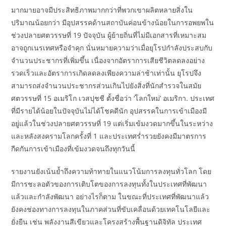
มากมายอาจมีประสิทธิภาพมากกว่าที่พวกเขาผลิตหลายสิ่งใน
ปริมาณน้อยกว่า มีอุปสรรคด้านสถาบันค่อนข้างน้อยในการอพยพใน
ช่วงปลายศตวรรษที่ 19 ปัจจุบัน ผู้ย้ายถิ่นที่ไม่มีเอกสารที่เหมาะสม
อาจถูกเนรเทศหรือจำคุก นั่นหมายความว่าเมื่อยุโรปกำลังประสบกับ
จำนวนประชากรที่เพิ่มขึ้น เนื่องจากอัตราการเสียชีวิตลดลงอย่าง
รวดเร็วและอัตราการเกิดลดลงเพียงความล่าช้าเท่านั้น ยุโรปจึง
สามารถส่งจำนวนประชากรส่วนเกินไปยังสิ่งที่นักสำรวจในสมัย
ศตวรรษที่ 15 อเมริโก เวสปุชชี ตั้งชื่อว่า ‘โลกใหม่’ อเมริกา. ประเทศ
ที่มีรายได้น้อยในปัจจุบันไม่ได้โชคดีนัก อุปสรรคในการเข้าเมืองมี
อยู่แล้วในช่วงปลายศตวรรษที่ 19 แต่เริ่มเข้มงวดมากขึ้นในระหว่าง
และหลังสงครามโลกครั้งที่ 1 และประเทศร่ำรวยยังคงมีมาตรการ
กีดกันการเข้าเมืองที่เข้มงวดจนถึงทุกวันนี้
รายงานยังเน้นย้ำถึงความท้าทายในแนวโน้มการลงทุนทั่วโลก โดย
มีการชะลอตัวของการเติบโตของการลงทุนทั้งในประเทศที่พัฒนา
แล้วและกำลังพัฒนา อย่างไรก็ตาม ในขณะที่ประเทศที่พัฒนาแล้ว
ยังคงช่องทางการลงทุนในภาคส่วนที่ขับเคลื่อนด้วยเทคโนโลยีและ
ยั่งยืน เช่น พลังงานสีเขียวและโครงสร้างพื้นฐานดิจิทัล ประเทศ