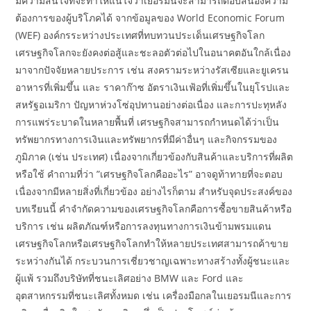
มีความสนใจที่จะทำให้แน่ใจว่าเยอรมนีจะสามารถตอบสนองความ
ต้องการของผู้บริโภคได้ จากข้อมูลของ World Economic Forum
(WEF) องค์กรระหว่างประเทศที่ทบทวนประเด็นเศรษฐกิจโลก
เศรษฐกิจโลกจะยังคงต่อสู้และชะลอตัวต่อไปในอนาคตอันใกล้เนื่อง
มาจากปัจจัยหลายประการ เช่น สงครามระหว่างรัสเซียและยูเครน
อาหารที่เพิ่มขึ้น และ ราคาก๊าซ อัตราเงินเฟ้อที่เพิ่มขึ้นในยุโรปและ
สหรัฐอเมริกา ปัญหาห่วงโซ่อุปทานอย่างต่อเนื่อง และการปะทุหลัง
การแพร่ระบาดในหลายพื้นที่ เศรษฐกิจสามารถกำหนดได้ว่าเป็น
ทรัพยากรทางการเงินและทรัพยากรที่มีค่าอื่นๆ และกิจกรรมของ
ภูมิภาค (เช่น ประเทศ) เนื่องจากเกี่ยวข้องกับสินค้าและบริการที่ผลิต
หรือใช้ คำถามที่ว่า ”เศรษฐกิจโลกคืออะไร” อาจดูท้าทายที่จะตอบ
เนื่องจากมีหลายสิ่งที่เกี่ยวข้อง อย่างไรก็ตาม สำหรับจุดประสงค์ของ
บทเรียนนี้ คำจำกัดความของเศรษฐกิจโลกคือการซื้อขายสินค้าหรือ
บริการ เช่น ผลิตภัณฑ์หรือการลงทุนทางการเงินข้ามพรมแดน
เศรษฐกิจโลกหรือเศรษฐกิจโลกทำให้หลายประเทศสามารถค้าขาย
ระหว่างกันได้ กระบวนการเชี่ยวชาญเฉพาะทางสร้างทั้งผู้ชนะและ
ผู้แพ้ รวมถึงบริษัทที่ชนะเลิศอย่าง BMW และ Ford และ
อุตสาหกรรมที่ชนะเลิศทั้งหมด เช่น เครื่องมือกลในเยอรมนีและการ