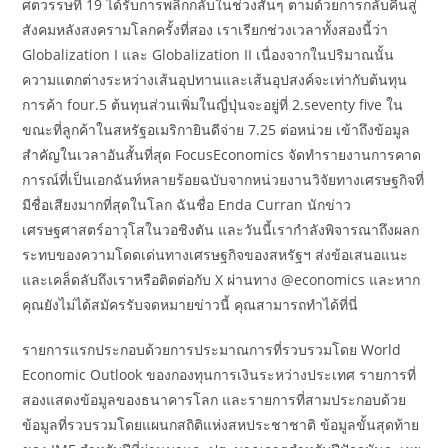
ศตวรรษที่ 19 ได้รับการพลิกกลับในช่วงสั้นๆ ตามด้วยการกลับคืนสู่
สังคมหลังสงครามโลกครั้งที่สอง เราเรียกช่วงเวลาทั้งสองนี้ว่า
Globalization I และ Globalization II เนื่องจากในปริมาณนั้น
ความแตกต่างระหว่างเส้นอุปทานและเส้นอุปสงค์จะเท่ากับต้นทุน
การค้า four.5 ต้นทุนส่วนเพิ่มในญี่ปุ่นจะอยู่ที่ 2.seventy five ใน
ขณะที่ลูกค้าในสหรัฐอเมริกายินดีจ่าย 7.25 ต่อหน่วย เข้าถึงข้อมูล
สำคัญในเวลาอันสั้นที่สุด FocusEconomics จัดทำรายงานการคาด
การณ์ที่เป็นเอกฉันท์หลายร้อยฉบับจากหน่วยงานวิจัยทางเศรษฐกิจที่
มีชื่อเสียงมากที่สุดในโลก ฉันชื่อ Enda Curran นักข่าว
เศรษฐศาสตร์อาวุโสในวอชิงตัน และวันนี้เรากำลังพิจารณาถึงผลก
ระทบของความโดดเด่นทางเศรษฐกิจของสหรัฐฯ ส่งข้อเสนอแนะ
และเคล็ดลับถึงเราหรือติดต่อกับ X ผ่านทาง @economics และหาก
คุณยังไม่ได้สมัครรับจดหมายข่าวนี้ คุณสามารถทำได้ที่นี่
รายการแรกประกอบด้วยการประมาณการที่รวบรวมโดย World
Economic Outlook ของกองทุนการเงินระหว่างประเทศ รายการที่
สองแสดงข้อมูลของธนาคารโลก และรายการที่สามประกอบด้วย
ข้อมูลที่รวบรวมโดยแผนกสถิติแห่งสหประชาชาติ ข้อมูลขั้นสุดท้าย