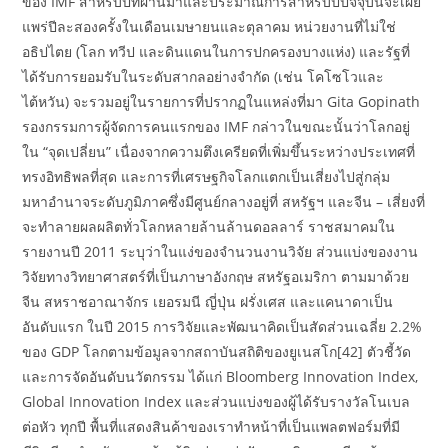
ของ IMF สำหรับปีที่ผ่านมาและประมาณการสำหรับปีปัจจุบันจะเผย
แพร่ปีละสองครั้งในเดือนเมษายนและตุลาคม หน่วยงานที่ไม่ใช่
อธิปไตย (โลก ทวีป และดินแดนในการปกครองบางแห่ง) และรัฐที่
ได้รับการยอมรับในระดับสากลอย่างจำกัด (เช่น โคโซโวและ
ไต้หวัน) จะรวมอยู่ในรายการที่ปรากฏในแหล่งที่มา Gita Gopinath
รองกรรมการผู้จัดการคนแรกของ IMF กล่าวในขณะนั้นว่าโลกอยู่
ใน “จุดเปลี่ยน” เนื่องจากความตึงเครียดที่เพิ่มขึ้นระหว่างประเทศที่
ทรงอิทธิพลที่สุด และการที่เศรษฐกิจโลกแตกเป็นเสี่ยงไปสู่กลุ่ม
มหาอำนาจระดับภูมิภาคซึ่งมีศูนย์กลางอยู่ที่ สหรัฐฯ และจีน – เสี่ยงที่
จะทำลายผลผลิตทั่วโลกหลายล้านล้านดอลลาร์ ราชสมาคมใน
รายงานปี 2011 ระบุว่าในแง่ของจำนวนงานวิจัย ส่วนแบ่งของงาน
วิจัยทางวิทยาศาสตร์ที่เป็นภาษาอังกฤษ สหรัฐอเมริกา ตามมาด้วย
จีน สหราชอาณาจักร เยอรมนี ญี่ปุ่น ฝรั่งเศส และแคนาดาเป็น
อันดับแรก ในปี 2015 การวิจัยและพัฒนาคิดเป็นสัดส่วนเฉลี่ย 2.2%
ของ GDP โลกตามข้อมูลจากสถาบันสถิติของยูเนสโก[42] ตัวชี้วัด
และการจัดอันดับนวัตกรรม ได้แก่ Bloomberg Innovation Index,
Global Innovation Index และส่วนแบ่งของผู้ได้รับรางวัลโนเบล
ต่อหัว ทุกปี พื้นที่แสดงสินค้าของเราทำหน้าที่เป็นแพลตฟอร์มที่มี