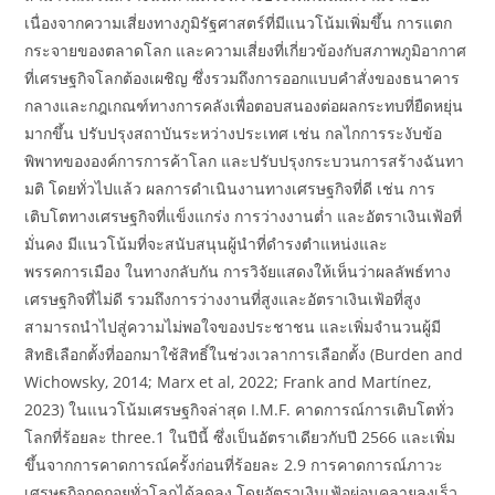
เนื่องจากความเสี่ยงทางภูมิรัฐศาสตร์ที่มีแนวโน้มเพิ่มขึ้น การแตก
กระจายของตลาดโลก และความเสี่ยงที่เกี่ยวข้องกับสภาพภูมิอากาศ
ที่เศรษฐกิจโลกต้องเผชิญ ซึ่งรวมถึงการออกแบบคำสั่งของธนาคาร
กลางและกฎเกณฑ์ทางการคลังเพื่อตอบสนองต่อผลกระทบที่ยืดหยุ่น
มากขึ้น ปรับปรุงสถาบันระหว่างประเทศ เช่น กลไกการระงับข้อ
พิพาทขององค์การการค้าโลก และปรับปรุงกระบวนการสร้างฉันทา
มติ โดยทั่วไปแล้ว ผลการดำเนินงานทางเศรษฐกิจที่ดี เช่น การ
เติบโตทางเศรษฐกิจที่แข็งแกร่ง การว่างงานต่ำ และอัตราเงินเฟ้อที่
มั่นคง มีแนวโน้มที่จะสนับสนุนผู้นำที่ดำรงตำแหน่งและ
พรรคการเมือง ในทางกลับกัน การวิจัยแสดงให้เห็นว่าผลลัพธ์ทาง
เศรษฐกิจที่ไม่ดี รวมถึงการว่างงานที่สูงและอัตราเงินเฟ้อที่สูง
สามารถนำไปสู่ความไม่พอใจของประชาชน และเพิ่มจำนวนผู้มี
สิทธิเลือกตั้งที่ออกมาใช้สิทธิ์ในช่วงเวลาการเลือกตั้ง (Burden and
Wichowsky, 2014; Marx et al, 2022; Frank and Martínez,
2023) ในแนวโน้มเศรษฐกิจล่าสุด I.M.F. คาดการณ์การเติบโตทั่ว
โลกที่ร้อยละ three.1 ในปีนี้ ซึ่งเป็นอัตราเดียวกับปี 2566 และเพิ่ม
ขึ้นจากการคาดการณ์ครั้งก่อนที่ร้อยละ 2.9 การคาดการณ์ภาวะ
เศรษฐกิจถดถอยทั่วโลกได้ลดลง โดยอัตราเงินเฟ้อผ่อนคลายลงเร็ว