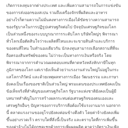
เกิดการลงทุนจากต่างประเทศ และเพิ่มความสามารถในการแข่งขัน
ของการส่งออกของสเปน รวมถึงเครื่องจักรที่ผลิตและอาหาร
อย่างไรก็ตามความไม่มั่นคงทางการเมืองได้ขัดขวางความสามารถ
ของรัฐบาลในการปฏิรูปเศรษฐกิจต่อไป ปัจจุบันเศรษฐกิจของโลก
เป็นส่วนหนึ่งของระบบบูรณาการระดับโลก บริษัทใหญ่ๆ พิจารณา
ทั่วโลกเมื่อตัดสินใจว่าจะผลิตที่ไหนและจะขายสินค้าและบริการ
ของตนที่ไหน ในทำนองเดียวกัน นักลงทุนสามารถเลือกสถานที่ที่จะ
ถือครองสินทรัพย์ของตน ไม่ว่าจะเป็นทางการเงินหรือจริง โดย
พิจารณาจากการคำนวณผลตอบแทนที่คาดหวังหลังหักภาษีในทุก
ภูมิภาคของโลก แต่เรายังเห็นด้วยว่าแรงงานส่วนใหญ่ไม่อยู่ในกระ
แสโลกาภิวัตน์ และด้วยเหตุผลทางการเมือง วัฒนธรรม และภาษา
ยังคงเป็นเรื่องของชาติเป็นส่วนใหญ่ พรมแดนของประเทศยังคงเป็น
ข้อเท็จจริงที่สำคัญของเศรษฐกิจโลก รัฐบาลแห่งชาติยังคงเป็นผู้มี
บทบาทสำคัญในการสร้างผลกระทบต่อเศรษฐกิจของตนเองและ
เศรษฐกิจอื่นๆ ปัญหาของการบริการคือต้องใช้แรงงานมาก นอกจาก
นี้ ตลาดแรงงานของยุโรปยังคงค่อนข้างตึงตัว โดยค่าจ้างยังคงเพิ่ม
ขึ้นอย่างรวดเร็ว ตราบใดที่สิ่งนี้เป็นจริง และตราบใดที่การเพิ่มขึ้น
ของค่าจ้างไม่ได้ถูกชดเชยด้วยการเพิ่มผลผลิต คาดว่าอัตราเงินเฟ้อ