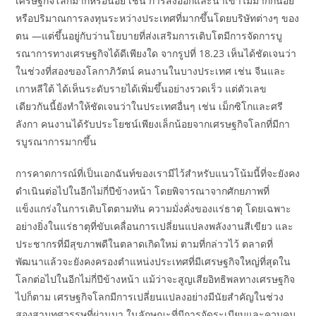
เศรษฐกิจโลกมากหรือน้อย เช่น การส่งออกและนำเข้าไม่มากก็น้อย
หรือปริมาณการลงทุนระหว่างประเทศที่มากขึ้นโดยบริษัทต่างๆ ของ
ตน —แต่ขึ้นอยู่กับว่านโยบายที่ส่งเสริมการเติบโตมีการจัดการบู
รณาการทางเศรษฐกิจได้ดีเพียงใด จากรูปที่ 18.23 เห็นได้ชัดเจนว่า
ในช่วงที่สองของโลกาภิวัตน์ คนงานในบางประเทศ เช่น จีนและ
เกาหลีใต้ ได้เห็นระดับรายได้เพิ่มขึ้นอย่างรวดเร็ว แต่ตัวเลข
เดียวกันนี้ยังทำให้ชัดเจนว่าในประเทศอื่นๆ เช่น เม็กซิโกและศรี
ลังกา คนงานได้รับประโยชน์เพียงเล็กน้อยจากเศรษฐกิจโลกที่มีกา
รบูรณาการมากขึ้น
การคาดการณ์ที่เป็นเอกฉันท์ของเรามีไว้สำหรับแนวโน้มนี้ที่จะยังคง
ดำเนินต่อไปในอีกไม่กี่ปีข้างหน้า โดยพิจารณาจากศักยภาพที่
แข็งแกร่งในการเติบโตตามทัน ความมั่งคั่งของแร่ธาตุ โดยเฉพาะ
อย่างยิ่งในแร่ธาตุที่ขับเคลื่อนการเปลี่ยนแปลงพลังงานสีเขียว และ
ประชากรที่มีสุขภาพดีในตลาดเกิดใหม่ ตามที่กล่าวไว้ ตลาดที่
พัฒนาแล้วจะยังคงครองตำแหน่งประเทศที่มีเศรษฐกิจใหญ่ที่สุดใน
โลกต่อไปในอีกไม่กี่ปีข้างหน้า แม้ว่าจะสูญเสียอิทธิพลทางเศรษฐกิจ
ไปก็ตาม เศรษฐกิจโลกมีการเปลี่ยนแปลงอย่างมีนัยสำคัญในช่วง
สองสามทศวรรษที่ผ่านมา ในลักษณะที่มีการจัดระเบียบและควบคุม