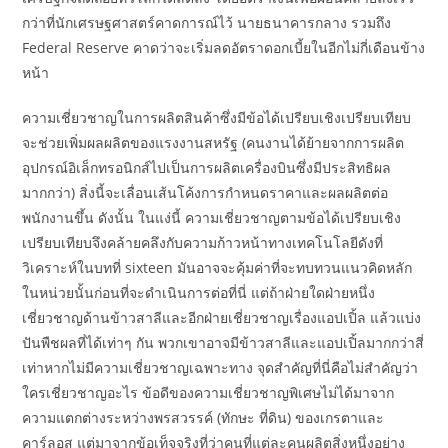
กว่าที่นักเศรษฐศาสตร์คาดการณ์ไว้ นายธนาคารกลาง รวมถึง
Federal Reserve คาดว่าจะเริ่มลดอัตราดอกเบี้ยในอีกไม่กี่เดือนข้าง
หน้า
ความเชี่ยวชาญในการผลิตสินค้าซึ่งมีข้อได้เปรียบเชิงเปรียบเทียบ
จะช่วยเพิ่มผลผลิตของแรงงานสหรัฐ (คนงานได้ย้ายจากการผลิต
อุปกรณ์อิเล็กทรอนิกส์ไปเป็นการผลิตเครื่องบินซึ่งมีประสิทธิผล
มากกว่า) สิ่งนี้จะเลื่อนเส้นโค้งการกำหนดราคาและผลผลิตต่อ
พนักงานขึ้น ดังนั้น ในแง่นี้ ความเชี่ยวชาญตามข้อได้เปรียบเชิง
เปรียบเทียบจึงคล้ายคลึงกับความก้าวหน้าทางเทคโนโลยีดังที่
วิเคราะห์ในบทที่ sixteen มันอาจจะคุ้มค่าที่จะทบทวนแนวคิดหลัก
ในหน่วยนั้นก่อนที่จะดำเนินการต่อที่นี่ แต่ถ้าฝ่ายใดฝ่ายหนึ่ง
เชี่ยวชาญด้านข้าวสาลีและอีกฝ่ายเชี่ยวชาญเรื่องแอปเปิ้ล แล้วแบ่ง
ปันพืชผลที่ได้เท่าๆ กัน พวกเขาอาจมีข้าวสาลีและแอปเปิ้ลมากกว่าสี่
เท่าหากไม่มีความเชี่ยวชาญเฉพาะทาง จุดสำคัญที่นี่คือไม่สำคัญว่า
ใครเชี่ยวชาญอะไร ข้อดีของความเชี่ยวชาญพิเศษไม่ได้มาจาก
ความแตกต่างระหว่างพรสวรรค์ (ทักษะ ที่ดิน) ของเกรตาและ
คาร์ลอส แต่มาจากข้อเท็จจริงที่ว่าคนที่แต่ละคนผลิตสิ่งหนึ่งอย่าง