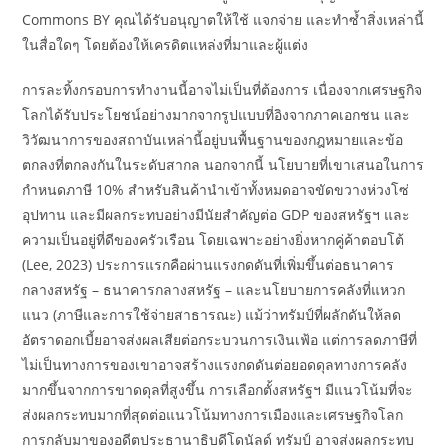
Commons BY คุณได้รับอนุญาตให้ใช้ แจกจ่าย และทำซ้ำสิ่งเหล่านี้
ในสื่อใดๆ โดยต้องให้เครดิตแหล่งที่มาและผู้แต่ง
การละทิ้งกรอบการทำงานนี้อาจไม่เป็นที่ต้องการ เนื่องจากเศรษฐกิจ
โลกได้รับประโยชน์อย่างมากจากรูปแบบที่อิงจากภาคเอกชน และ
วิวัฒนาการของสถาบันเหล่านี้อยู่บนพื้นฐานของกฎหมายและข้อ
ตกลงที่ตกลงกันในระดับสากล นอกจากนี้ นโยบายที่เขาเสนอในการ
กำหนดภาษี 10% สำหรับสินค้านำเข้าทั้งหมดอาจขัดขวางห่วงโซ่
อุปทาน และมีผลกระทบอย่างมีนัยสำคัญต่อ GDP ของสหรัฐฯ และ
ความเป็นอยู่ที่ดีของครัวเรือน โดยเฉพาะอย่างยิ่งหากคู่ค้าตอบโต้
(Lee, 2023) ประการแรกคือผ่านแรงกดดันที่เพิ่มขึ้นต่อธนาคาร
กลางสหรัฐ – ธนาคารกลางสหรัฐ – และนโยบายการคลังที่แหวก
แนว (ภาษีและการใช้จ่ายสาธารณะ) แม้ว่าทรัมป์ที่ผลักดันให้ลด
อัตราดอกเบี้ยอาจส่งผลเสียต่อกระบวนการเงินเฟ้อ แต่การลดภาษีที่
ไม่เป็นทางการของเขาอาจสร้างแรงกดดันต่อยอดดุลทางการคลัง
มากขึ้นจากการขาดดุลที่สูงขึ้น การเลือกตั้งสหรัฐฯ มีแนวโน้มที่จะ
ส่งผลกระทบมากที่สุดต่อแนวโน้มทางการเมืองและเศรษฐกิจโลก
การกลับมาของอดีตประธานาธิบดีโดนัลด์ ทรัมป์ อาจส่งผลกระทบ