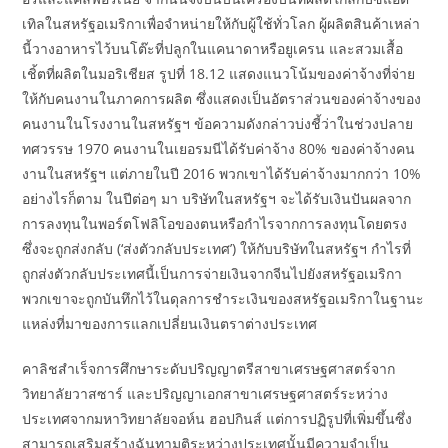
เทิลในสหรัฐอเมริกาเพื่อจำหน่ายให้กับผู้ใช้ทั่วโลก ผู้ผลิตสินค้าเหล่า
นี้วางอาหารไว้บนโต๊ะที่ปลูกในแคนาดาหรือยูเครน และสวมเสื้อ
เชิ้ตที่ผลิตในมอริเชียส รูปที่ 18.12 แสดงแนวโน้มของค่าจ้างที่จ่าย
ให้กับคนงานในภาคการผลิต ซึ่งแสดงเป็นอัตราส่วนของค่าจ้างของ
คนงานในโรงงานในสหรัฐฯ ข้อความดังกล่าวบ่งชี้ว่าในช่วงปลาย
ทศวรรษ 1970 คนงานในเยอรมนีได้รับค่าจ้าง 80% ของค่าจ้างคน
งานในสหรัฐฯ แต่ภายในปี 2016 พวกเขาได้รับค่าจ้างมากกว่า 10%
อย่างไรก็ตาม ในปีต่อๆ มา บริษัทในสหรัฐฯ จะได้รับเงินปันผลจาก
การลงทุนในพอร์ตโฟลิโอของตนหรือกำไรจากการลงทุนโดยตรง
ซึ่งจะถูกส่งกลับ (‘ส่งตัวกลับประเทศ’) ให้กับบริษัทในสหรัฐฯ กำไรที่
ถูกส่งตัวกลับประเทศนี้เป็นการจ่ายเงินจากจีนไปยังสหรัฐอเมริกา
พวกเขาจะถูกบันทึกไว้ในดุลการชำระเงินของสหรัฐอเมริกาในฐานะ
แหล่งที่มาของการแลกเปลี่ยนเงินตราต่างประเทศ
คาลิชสำเร็จการศึกษาระดับปริญญาตรีสาขาเศรษฐศาสตร์จาก
วิทยาลัยวาสซาร์ และปริญญาเอกสาขาเศรษฐศาสตร์ระหว่าง
ประเทศจากมหาวิทยาลัยจอห์น ฮอปกินส์ แต่การปฏิรูปที่เพิ่มขึ้นซึ่ง
สามารถเสริมสร้างฉันทามติระหว่างประเทศนั้นมีความจำเป็น