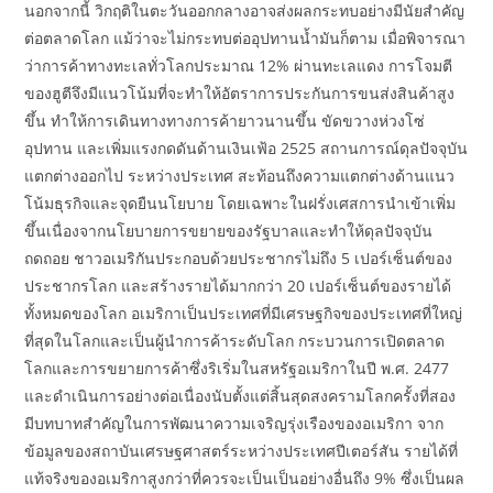
นอกจากนี้ วิกฤติในตะวันออกกลางอาจส่งผลกระทบอย่างมีนัยสำคัญ
ต่อตลาดโลก แม้ว่าจะไม่กระทบต่ออุปทานน้ำมันก็ตาม เมื่อพิจารณา
ว่าการค้าทางทะเลทั่วโลกประมาณ 12% ผ่านทะเลแดง การโจมตี
ของฮูตีจึงมีแนวโน้มที่จะทำให้อัตราการประกันการขนส่งสินค้าสูง
ขึ้น ทำให้การเดินทางทางการค้ายาวนานขึ้น ขัดขวางห่วงโซ่
อุปทาน และเพิ่มแรงกดดันด้านเงินเฟ้อ 2525 สถานการณ์ดุลปัจจุบัน
แตกต่างออกไป ระหว่างประเทศ สะท้อนถึงความแตกต่างด้านแนว
โน้มธุรกิจและจุดยืนนโยบาย โดยเฉพาะในฝรั่งเศสการนำเข้าเพิ่ม
ขึ้นเนื่องจากนโยบายการขยายของรัฐบาลและทำให้ดุลปัจจุบัน
ถดถอย ชาวอเมริกันประกอบด้วยประชากรไม่ถึง 5 เปอร์เซ็นต์ของ
ประชากรโลก และสร้างรายได้มากกว่า 20 เปอร์เซ็นต์ของรายได้
ทั้งหมดของโลก อเมริกาเป็นประเทศที่มีเศรษฐกิจของประเทศที่ใหญ่
ที่สุดในโลกและเป็นผู้นำการค้าระดับโลก กระบวนการเปิดตลาด
โลกและการขยายการค้าซึ่งริเริ่มในสหรัฐอเมริกาในปี พ.ศ. 2477
และดำเนินการอย่างต่อเนื่องนับตั้งแต่สิ้นสุดสงครามโลกครั้งที่สอง
มีบทบาทสำคัญในการพัฒนาความเจริญรุ่งเรืองของอเมริกา จาก
ข้อมูลของสถาบันเศรษฐศาสตร์ระหว่างประเทศปีเตอร์สัน รายได้ที่
แท้จริงของอเมริกาสูงกว่าที่ควรจะเป็นเป็นอย่างอื่นถึง 9% ซึ่งเป็นผล