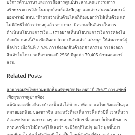
บริการด้านภาษาและการสื่อสารศูนย์ประสานคณะกรรมการ
จริยธรรมการวิจัยในมนุษย์ศูนย์คลังปัญญาและสารสนเทศสหกรณ์
ออมทรัพย์ สพบ. “ถ้าถามว่าเห็นด้วยไหมก็ต้องบอกว่าไม่เห็นด้วย แต่
ไม่มีสิทธิไปก้าวก่ายอยู่แล้ว ทาง กนง. มีความเป็นอิสระในการ
ดำเนินนโยบายการเงิน… เราอยากเห็นนโยบายการเงินการคลังไป
ด้วยกัน ตอนนี้เงินเฟ้อติดลบ four เดือนแล้ว” เศรษฐา ให้สัมภาษณ์ผู้
สื่อข่าว เมื่อวันที่ 7 ก.พ. การส่งออกสินค้าอุตสาหกรรม การส่งออก
สินค้าในไตรมาสที่สามของปี 2566 มีมูลค่า 70,405 ล้านดอลลาร์
สรอ.
Related Posts
สาธารณสุขไทยร่วมพลิกฟื้นเศรษฐกิจประเทศ "ปี 2567" การแพทย์
เพื่อสุขภาพคู่ปากท้อง
แม้นักท่องเที่ยวจีนจะยังคงฟื้นตัวได้ช้ากว่าที่คาด แต่ไทยยังคงเป็นจุด
หมายยอดนิยมของชาวจีน และหวังที่จะเห็นการฟื้นตัวปีนี้ เราเห็นว่า
ตัวเลขประมาณการต่างๆ จากหลายสำนักฯ ที่ออกมา ก็เป็นเพียงการ
คาดเดาที่เราไม่มีทางรู้ได้เลยว่า จะมีวิกฤติใหม่ๆ อะไร ผุดขึ้นมา
แบบที่เราไม่ทันตั้งรับอีกหรือไม่ เป็นโจทย์สำคัญที่รัฐบาลต้องมอง