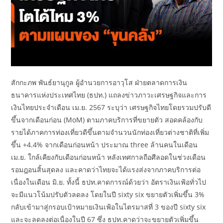
สักกะภพ พันธ์ยานุกูล ผู้อำนวยการอาวุโส ฝ่ายตลาดการเงิน
ธนาคารแห่งประเทศไทย (ธปท.) แถลงข่าวภาวะเศรษฐกิจและการ
เงินไทยประจำเดือน เม.ย. 2567 ระบุว่า เศรษฐกิจไทยโดยรวมปรับดี
ขึ้นจากเดือนก่อน (MoM) ตามภาคบริการที่ขยายตัว สอดคล้องกับ
รายได้ภาคการท่องเที่ยวดีขึ้นตามจำนวนนักท่องเที่ยวต่างชาติที่เพิ่ม
ขึ้น +4.4% จากเดือนก่อนหน้า ประมาณ three ล้านคนในเดือน
เม.ย. ใกล้เคียงกับเดือนก่อนหน้า หลังเทศกาลถือศีลอดในช่วงเดือน
รอมฎอนสิ้นสุดลง และคาดว่าไทยจะได้แรงส่งจากภาคบริการต่อ
เนื่องในเดือน มิ.ย. ทั้งนี้ ธปท.คาดการณ์ด้วยว่า อัตราเงินเฟ้อทั่วไป
จะมีแนวโน้มปรับตัวลดลง โดยในปี sixty six ขยายตัวเพิ่มขึ้น 3%
กลับเข้ามาสู่กรอบเป้าหมายเงินเฟ้อในไตรมาสที่ 3 ของปี sixty six
และจะลดลงต่อเนื่องในปี 67 ซึ่ง ธปท.คาดว่าจะขยายตัวเพิ่มขึ้น