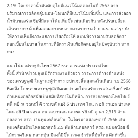
2.1% โดยราคาน้ำมันดิบดูไบมีแนวโน้มลดลงในปี 2567 จาก
ปริมาณการผลิตกลุ่มนอน-โอเปกที่มีแนวโน้มเพิ่มขึ้น และการส่งออก
น้ำมันของรัสเซียที่มีแนวโน้มเพิ่มขึ้นเช่นเดียวกัน หลังปรับเปลี่ยน
เส้นทางการค้าเพื่อลดผลกระทบจากมาตรการคว่ำบาตร. น.ส.รุ่ง ยัง
ให้ความเห็นถึงกระแสการเรียกร้องให้ ธปท.พิจารณาปรับลดอัตรา
ดอกเบี้ยนโยบาย ในภาวะที่อัตราเงินเฟ้อติดลบอยู่ในปัจจุบันว่า หาก
กนง.
แนวโน้ม เศรษฐกิจไทย 2567 ธนาคารแห่ง ประเทศไทย
ทั้งนี้ สำนักข่าวบลูมเบิร์กรายงานด้วยว่า วาระการดำรงตำแหน่ง
ของเศรษฐพุฒิ ในฐานะผู้ว่าการ ธปท.จะสิ้นสุดลงในเดือน ก.ย.2568
ที่จะถึง โดยนายเศรษฐพุฒิเปิดเผยว่า จะไม่ขอรับการเสนอชื่อเข้าชิง
ตำแหน่งต่ออีกสมัยเป็นสมัยที่สองในปีหน้า. การส่งออกของไทยไปยงั
พนื้ ทบี่ รเ วณทมี่ คี วามขดั แยง้ 6 ประเทศ ไดแ ก่ อสิ ราเอล ปาเลส
ไตน อยี ปิ ต จอรแ ดน เลบานอน และซเ รยี มมี ลู คา 2,313 ล้าน
ดอลลาร สรอ. เงินทุนเคลื่อนย้าย ในไตรมาสสองของปี 2566 เงิน
ทุนเคลื่อนย้ายไหลออกสุทธิ 2.5 พันล้านดอลลาร์ สรอ. แม่มดน้อย ขี่
ไม้กวาดวิเศษ ตลาดหุ้น มีลงก็มีขึ้น ภาคเช้าวันนี้หุ้นไทย ดีดตัวขึ้น