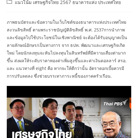
author:
published:
Post
แนวโน้ม เศรษฐกิจไทย 2567 ธนาคารแห่ง ประเทศไทย
category:
ภาพธนบัตรและข้อความในเว็บไซต์ของธนาคารแห่งประเทศไทย
สงวนลิขสิทธิ์ ตามพระราชบัญญัติลิขสิทธิ์ พ.ศ. 2537การนำภาพ
และข้อมูลไปใช้ประโยชน์ในเชิงพาณิชย์ จะต้องได้รับอนุญาตเป็น
ลายลักษณ์อักษร/เป็นทางการ จาก ธปท. พัฒนาและเศรษฐกิจเกิด
ใหม่ โดยนักลงทุนจะหันไปลงทุนในสินทรัพย์ที่มีความเสี่ยงต่ามาก
ขึ้น ส่งผลให้ระดับราคาทองค่าเพิ่มสูงขึ้นและค่าเงินดอลลาร์ สรอ.
และ แนวทางที่ eight คือ หากจะให้ดีกว่านั้น อัตราดอกเบี้ยควรมี
การปรับลดลง ซึ่งช่วยบรรเทาภาระหนี้ของภาคครัวเรือน.