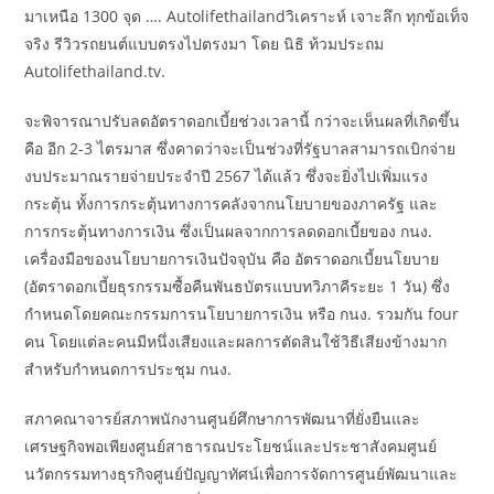
มาเหนือ 1300 จุด …. Autolifethailandวิเคราะห์ เจาะลึก ทุกข้อเท็จ
จริง รีวิวรถยนต์แบบตรงไปตรงมา โดย นิธิ ท้วมประถม
Autolifethailand.tv.
จะพิจารณาปรับลดอัตราดอกเบี้ยช่วงเวลานี้ กว่าจะเห็นผลที่เกิดขึ้น
คือ อีก 2-3 ไตรมาส ซึ่งคาดว่าจะเป็นช่วงที่รัฐบาลสามารถเบิกจ่าย
งบประมาณรายจ่ายประจำปี 2567 ได้แล้ว ซึ่งจะยิ่งไปเพิ่มแรง
กระตุ้น ทั้งการกระตุ้นทางการคลังจากนโยบายของภาครัฐ และ
การกระตุ้นทางการเงิน ซึ่งเป็นผลจากการลดดอกเบี้ยของ กนง.
เครื่องมือของนโยบายการเงินปัจจุบัน คือ อัตราดอกเบี้ยนโยบาย
(อัตราดอกเบี้ยธุรกรรมซื้อคืนพันธบัตรแบบทวิภาคีระยะ 1 วัน) ซึ่ง
กำหนดโดยคณะกรรมการนโยบายการเงิน หรือ กนง. รวมกัน four
คน โดยแต่ละคนมีหนึ่งเสียงและผลการตัดสินใช้วิธีเสียงข้างมาก
สำหรับกำหนดการประชุม กนง.
สภาคณาจารย์สภาพนักงานศูนย์ศึกษาการพัฒนาที่ยั่งยืนและ
เศรษฐกิจพอเพียงศูนย์สาธารณประโยชน์และประชาสังคมศูนย์
นวัตกรรมทางธุรกิจศูนย์ปัญญาทัศน์เพื่อการจัดการศูนย์พัฒนาและ