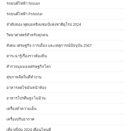
รถยนต์ไฟฟ้า Nissan
รถยนต์ไฟฟ้า Polestar
ลำดับของ ฟุตบอลชิงแชมป์แห่งชาติยุโรป 2024
วิทยาศาสตร์สำหรับทุกคน
สังคม เศรษฐกิจ การเมือง และเหตุการณ์ปัจจุบัน 2567
สาระน่ารู้เรื่องราวท้องถิ่น
สำรวจมุมมองเศรษฐกิจโลก
สุขภาพจิตในที่ทำงาน
อาหารลดไขมันหน้าท้อง
อาหารโปรตีนสูง ไม่อ้วน
เครื่องทำความเย็น
เครื่องปรับอากาศ
เที่ยวญี่ปุ่น 2024 เดือนไหนดี