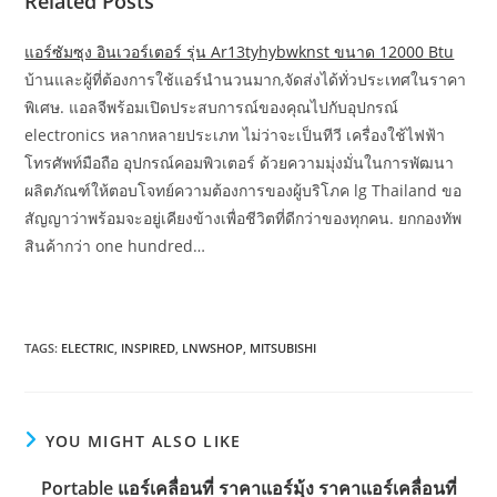
Related Posts
แอร์ซัมซุง อินเวอร์เตอร์ รุ่น Ar13tyhybwknst ขนาด 12000 Btu
บ้านและผู้ที่ต้องการใช้แอร์นำนวนมาก,จัดส่งได้ทั่วประเทศในราคา
พิเศษ. แอลจีพร้อมเปิดประสบการณ์ของคุณไปกับอุปกรณ์
electronics หลากหลายประเภท ไม่ว่าจะเป็นทีวี เครื่องใช้ไฟฟ้า
โทรศัพท์มือถือ อุปกรณ์คอมพิวเตอร์ ด้วยความมุ่งมั่นในการพัฒนา
ผลิตภัณฑ์ให้ตอบโจทย์ความต้องการของผู้บริโภค lg Thailand ขอ
สัญญาว่าพร้อมจะอยู่เคียงข้างเพื่อชีวิตที่ดีกว่าของทุกคน. ยกกองทัพ
สินค้ากว่า one hundred…
TAGS:
ELECTRIC
,
INSPIRED
,
LNWSHOP
,
MITSUBISHI
YOU MIGHT ALSO LIKE
Portable แอร์เคลื่อนที่ ราคาแอร์มุ้ง ราคาแอร์เคลื่อนที่