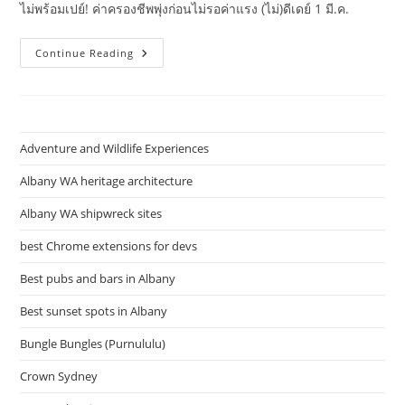
ไม่พร้อมเปย์! ค่าครองชีพพุ่งก่อนไม่รอค่าแรง (ไม่)ดีเดย์ 1 มี.ค.
สูตร
Continue Reading
อา
หาร
คลีน
ทั้ง
คาว
หวาน
อาหาร
Adventure and Wildlife Experiences
สุข
ภา
พอ
Albany WA heritage architecture
ร่อย
ฟิน
Albany WA shipwreck sites
เฉพาะ
กิจ
เพื่อ
best Chrome extensions for devs
หุ่น
ปัง
Best pubs and bars in Albany
Best sunset spots in Albany
Bungle Bungles (Purnululu)
Crown Sydney