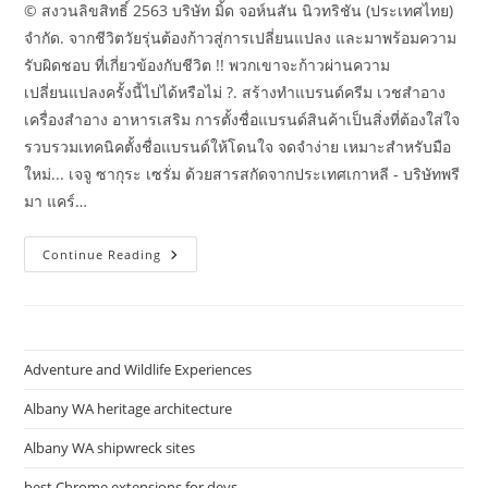
© สงวนลิขสิทธิ์ 2563 บริษัท มิ้ด จอห์นสัน นิวทริชัน (ประเทศไทย)
จำกัด. จากชีวิตวัยรุ่นต้องก้าวสู่การเปลี่ยนแปลง และมาพร้อมความ
รับผิดชอบ ที่เกี่ยวข้องกับชีวิต !! พวกเขาจะก้าวผ่านความ
เปลี่ยนแปลงครั้งนี้ไปได้หรือไม่ ?. สร้างทำแบรนด์ครีม เวชสำอาง
เครื่องสำอาง อาหารเสริม การตั้งชื่อแบรนด์สินค้าเป็นสิ่งที่ต้องใส่ใจ
รวบรวมเทคนิคตั้งชื่อแบรนด์ให้โดนใจ จดจำง่าย เหมาะสำหรับมือ
ใหม่... เจจู ซากุระ เซรั่ม ด้วยสารสกัดจากประเทศเกาหลี - บริษัทพรี
มา แคร์…
เวย์
Continue Reading
โปร
ตีน
เจ
ลลี่
เสริม
สร้าง
โปรตีน
Adventure and Wildlife Experiences
และ
กล้าม
เนื้อ
Albany WA heritage architecture
Albany WA shipwreck sites
best Chrome extensions for devs