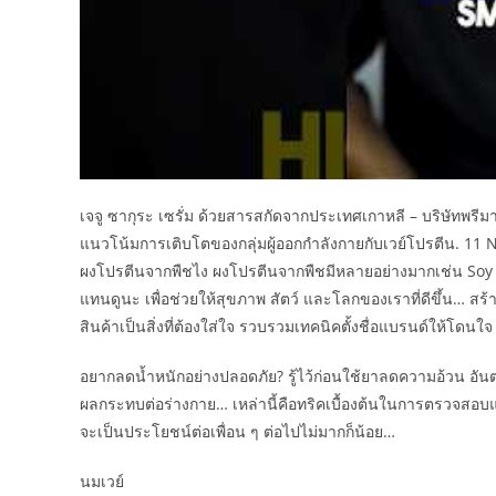
เจจู ซากุระ เซรั่ม ด้วยสารสกัดจากประเทศเกาหลี – บริษัทพรี
แนวโน้มการเติบโตของกลุ่มผู้ออกกำลังกายกับเวย์โปรตีน. 11 N
ผงโปรตีนจากพืชไง ผงโปรตีนจากพืชมีหลายอย่างมากเช่น Soy p
แทนดูนะ เพื่อช่วยให้สุขภาพ สัตว์ และโลกของเราที่ดีขึ้น… สร
สินค้าเป็นสิ่งที่ต้องใส่ใจ รวบรวมเทคนิคตั้งชื่อแบรนด์ให้โดน
อยากลดน้ำหนักอย่างปลอดภัย? รู้ไว้ก่อนใช้ยาลดความอ้วน อัน
ผลกระทบต่อร่างกาย… เหล่านี้คือทริคเบื้องต้นในการตรวจสอบแล
จะเป็นประโยชน์ต่อเพื่อน ๆ ต่อไปไม่มากก็น้อย…
นมเวย์